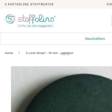
5 KOSTENLOSE STOFFMUSTER
DI
Neuheiten
Home
2-Loch-Knopf - 18 mm - jägergrün
Zum
Ende
der
Bildergalerie
springen