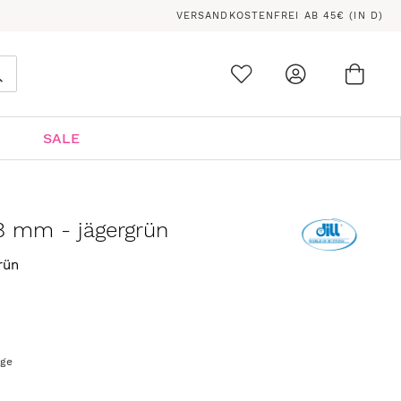
VERSANDKOSTENFREI AB 45€ (IN D)
Ware
0
Suche
SALE
8 mm - jägergrün
rün
age