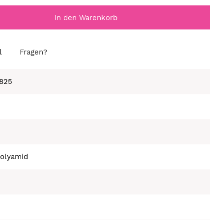
In den Warenkorb
l
Fragen?
825
olyamid