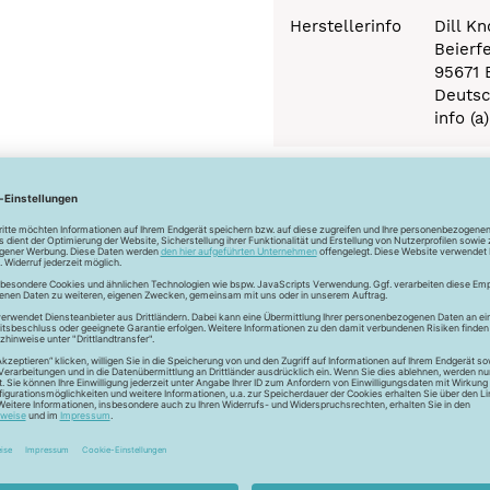
Herstellerinfo
Dill K
Beierf
95671 
Deutsc
info (a
Newsletter
Unser Newsletter
e jetzt unseren exklusiven Newsletter und profitiere von za
Vorteilen:
ktionen und Rabatte: Als Newsletter Abonnent erfährst du al
von unseren Aktionen und Rabatten!