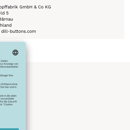
nopffabrik GmbH & Co KG
eld 5
Bärnau
hland
) dill-buttons.com
hlreichen
s erstes