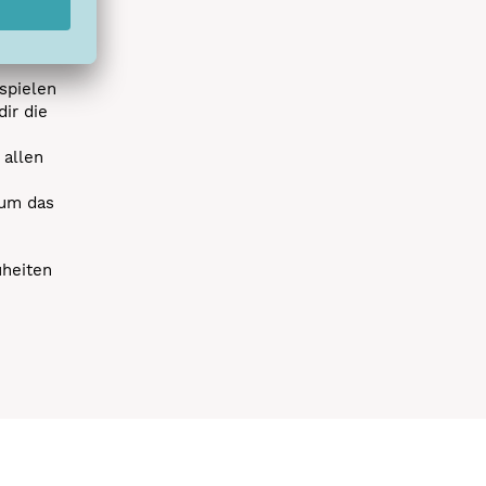
r die
uen
spielen
dir die
 allen
 um das
uheiten