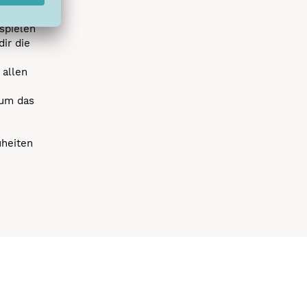
spielen
dir die
 allen
 um das
uheiten