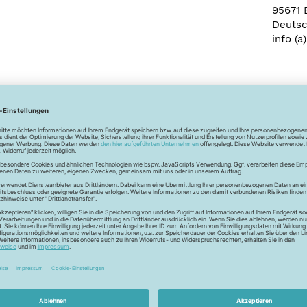
95671 
Deutsc
info (a
Newsletter
Unser Newsletter
e jetzt unseren exklusiven Newsletter und profitiere von za
Vorteilen:
ktionen und Rabatte: Als Newsletter Abonnent erfährst du al
von unseren Aktionen und Rabatten!
Neue Stoffe entdecken: Wir informieren dich regelmäßig übe
neuesten Stofftrends der Saison. Plane mit uns deine ne