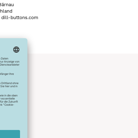
Bärnau
hland
) dill-buttons.com
hlreichen
s erstes
r die
uen