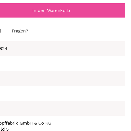
In den Warenkorb
l
Fragen?
824
nopffabrik GmbH & Co KG
eld 5