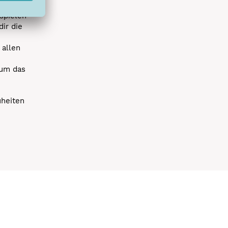
spielen
dir die
 allen
 um das
uheiten