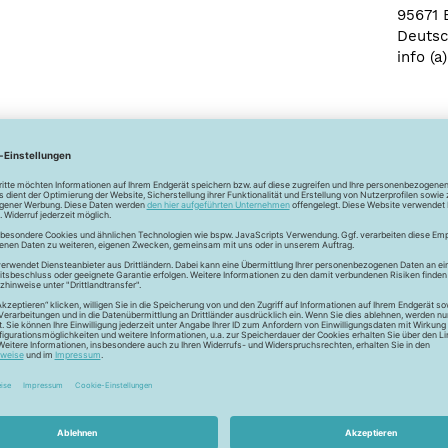
95671 
Deutsc
info (a
Newsletter
Unser Newsletter
e jetzt unseren exklusiven Newsletter und profitiere von za
Vorteilen:
ktionen und Rabatte: Als Newsletter Abonnent erfährst du al
von unseren Aktionen und Rabatten!
Neue Stoffe entdecken: Wir informieren dich regelmäßig übe
neuesten Stofftrends der Saison. Plane mit uns deine ne