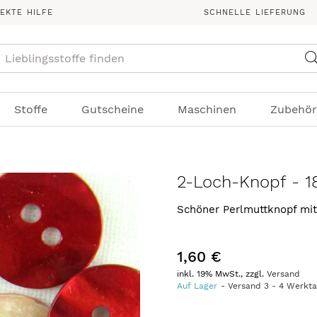
REKTE HILFE
SCHNELLE LIEFERUNG
Suche
Stoffe
Gutscheine
Maschinen
Zubehör
2-Loch-Knopf - 1
Schöner Perlmuttknopf mi
1,60 €
inkl. 19% MwSt., zzgl.
Versand
Auf Lager
Versand
3
-
4
Werkt