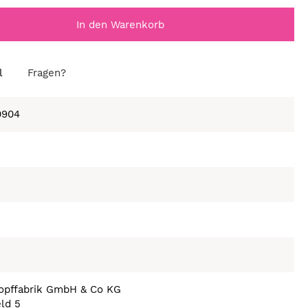
In den Warenkorb
l
Fragen?
0904
nopffabrik GmbH & Co KG
eld 5