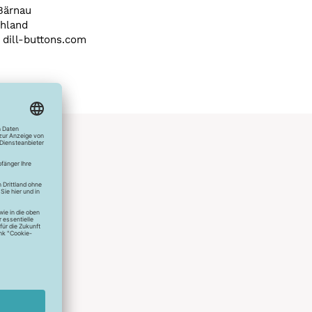
Bärnau
hland
) dill-buttons.com
hlreichen
s erstes
r die
uen