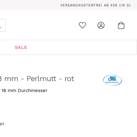
VERSANDKOSTENFREI AB 45€ (IN D)
Ware
0
Suche
SALE
8 mm - Perlmutt - rot
t 18 mm Durchmesser
age