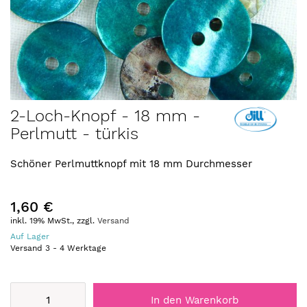
Zum
2-Loch-Knopf - 18 mm -
Anfang
Perlmutt - türkis
der
Bildergalerie
springen
Schöner Perlmuttknopf mit 18 mm Durchmesser
1,60 €
inkl. 19% MwSt., zzgl.
Versand
Auf Lager
Versand
3
-
4
Werktage
In den Warenkorb