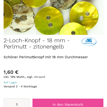
Zum
2-Loch-Knopf - 18 mm -
Anfang
Perlmutt - zitonengelb
der
Bildergalerie
springen
Schöner Perlmuttknopf mit 18 mm Durchmesser
1,60 €
inkl. 19% MwSt., zzgl.
Versand
Auf Lager
Versand
3
-
4
Werktage
In den Warenkorb