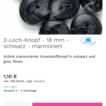
Zum
2-Loch-Knopf - 18 mm -
Anfang
schwarz - marmoriert
der
Bildergalerie
springen
Schick marmorierter Kunststoffknopf in schwarz und
grau-Tönen
1,10 €
inkl. 19% MwSt., zzgl.
Versand
Auf Lager
Versand
3
-
4
Werktage