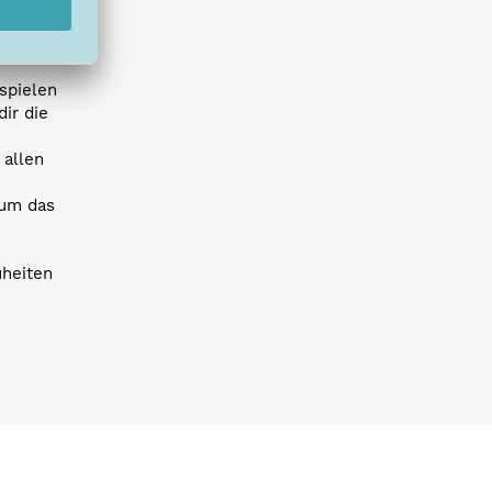
r die
uen
spielen
dir die
 allen
 um das
uheiten