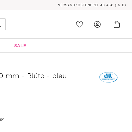
VERSANDKOSTENFREI AB 45€ (IN D)
Ware
0
Suche
SALE
0 mm - Blüte - blau
age