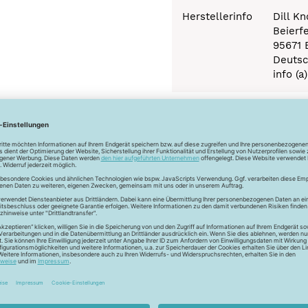
Herstellerinfo
Dill K
Beierf
95671 
Deutsc
info (a
Newsletter
Unser Newsletter
e jetzt unseren exklusiven Newsletter und profitiere von za
Vorteilen:
ktionen und Rabatte: Als Newsletter Abonnent erfährst du al
von unseren Aktionen und Rabatten!