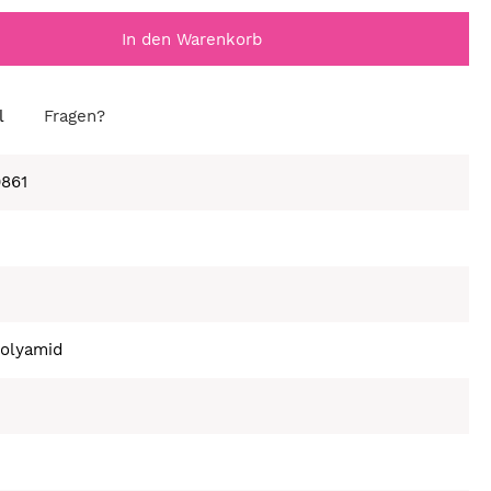
In den Warenkorb
l
Fragen?
861
olyamid