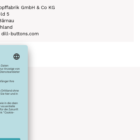
nopffabrik GmbH & Co KG
eld 5
Bärnau
hland
) dill-buttons.com
hlreichen
s erstes