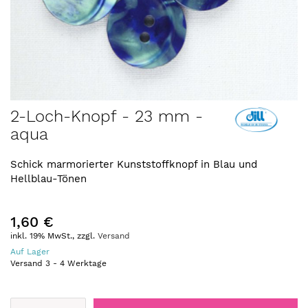
Zum
2-Loch-Knopf - 23 mm -
Anfang
aqua
der
Bildergalerie
springen
Schick marmorierter Kunststoffknopf in Blau und
Hellblau-Tönen
1,60 €
inkl. 19% MwSt., zzgl.
Versand
Auf Lager
Versand
3
-
4
Werktage