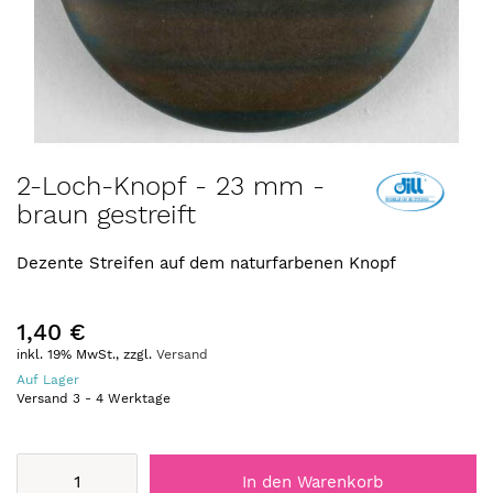
Zum
2-Loch-Knopf - 23 mm -
Anfang
braun gestreift
der
Bildergalerie
springen
Dezente Streifen auf dem naturfarbenen Knopf
1,40 €
inkl. 19% MwSt., zzgl.
Versand
Auf Lager
Versand
3
-
4
Werktage
In den Warenkorb