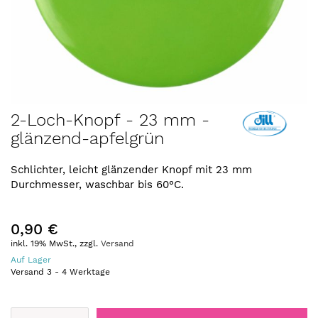
Zum
2-Loch-Knopf - 23 mm -
Anfang
glänzend-apfelgrün
der
Bildergalerie
springen
Schlichter, leicht glänzender Knopf mit 23 mm
Durchmesser, waschbar bis 60°C.
0,90 €
inkl. 19% MwSt., zzgl.
Versand
Auf Lager
Versand
3
-
4
Werktage