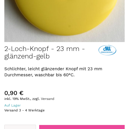
Zum
2-Loch-Knopf - 23 mm -
Anfang
glänzend-gelb
der
Bildergalerie
springen
Schlichter, leicht glänzender Knopf mit 23 mm
Durchmesser, waschbar bis 60°C.
0,90 €
inkl. 19% MwSt., zzgl.
Versand
Auf Lager
Versand
3
-
4
Werktage