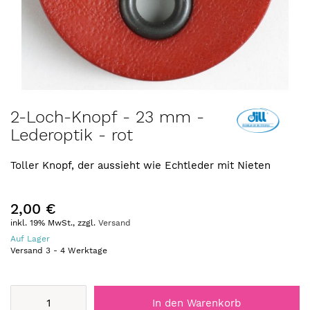
Zum
2-Loch-Knopf - 23 mm -
Anfang
Lederoptik - rot
der
Bildergalerie
springen
Toller Knopf, der aussieht wie Echtleder mit Nieten
2,00 €
inkl. 19% MwSt., zzgl.
Versand
Auf Lager
Versand
3
-
4
Werktage
In den Warenkorb