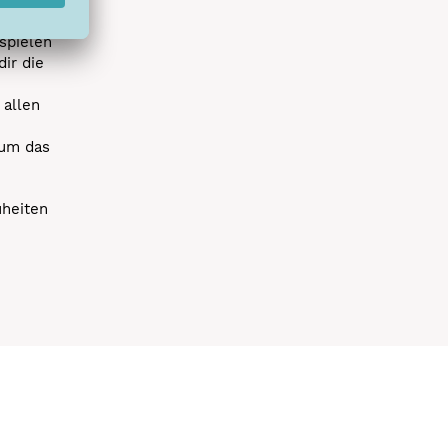
spielen
dir die
 allen
 um das
uheiten