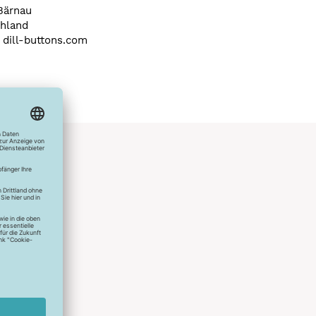
Bärnau
hland
) dill-buttons.com
hlreichen
s erstes
r die
uen