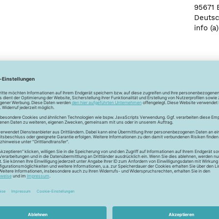
95671 
Deutsc
info (a
Newsletter
Unser Newsletter
e jetzt unseren exklusiven Newsletter und profitiere von za
Vorteilen:
ktionen und Rabatte: Als Newsletter Abonnent erfährst du al
von unseren Aktionen und Rabatten!
Neue Stoffe entdecken: Wir informieren dich regelmäßig übe
neuesten Stofftrends der Saison. Plane mit uns deine ne