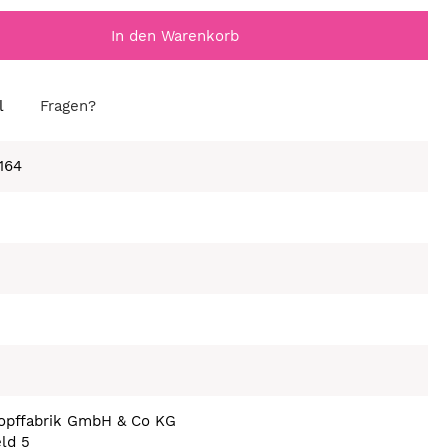
In den Warenkorb
l
Fragen?
164
nopffabrik GmbH & Co KG
eld 5