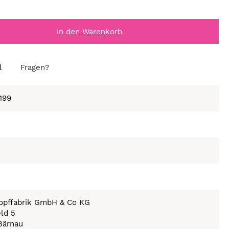
In den Warenkorb
l
Fragen?
199
nopffabrik GmbH & Co KG
eld 5
Bärnau