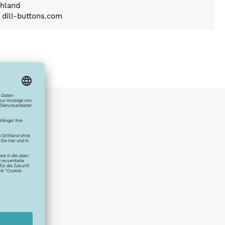
hland
) dill-buttons.com
hlreichen
s erstes
r die
uen