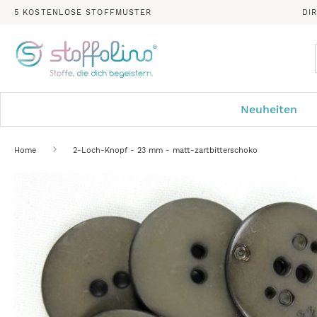
5 KOSTENLOSE STOFFMUSTER
DI
Neuheiten
Home
2-Loch-Knopf - 23 mm - matt-zartbitterschoko
Zum
Ende
der
Bildergalerie
springen