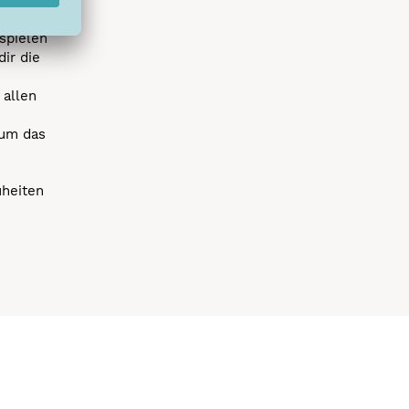
spielen
dir die
 allen
 um das
uheiten