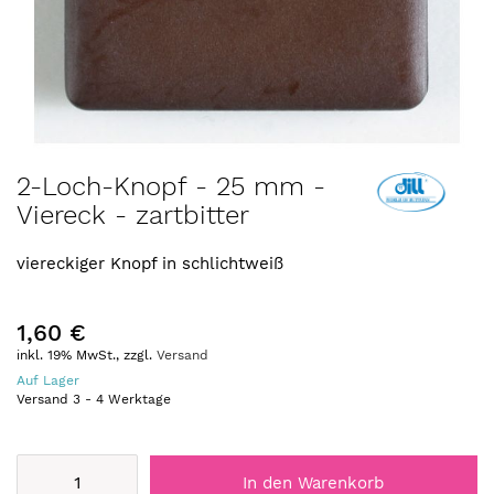
Zum
2-Loch-Knopf - 25 mm -
Anfang
Viereck - zartbitter
der
Bildergalerie
springen
viereckiger Knopf in schlichtweiß
1,60 €
inkl. 19% MwSt., zzgl.
Versand
Auf Lager
Versand
3
-
4
Werktage
In den Warenkorb