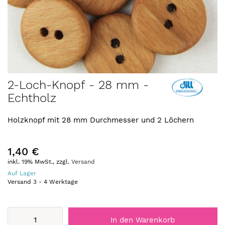
Zum
2-Loch-Knopf - 28 mm -
Anfang
Echtholz
der
Bildergalerie
springen
Holzknopf mit 28 mm Durchmesser und 2 Löchern
1,40 €
inkl. 19% MwSt., zzgl.
Versand
Auf Lager
Versand
3
-
4
Werktage
In den Warenkorb