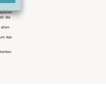
uen
spielen
dir die
 allen
 um das
uheiten