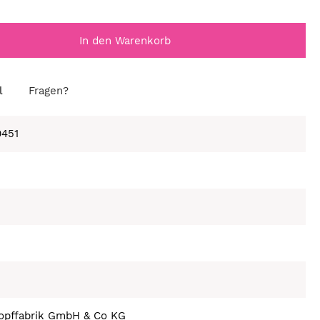
In den Warenkorb
l
Fragen?
0451
nopffabrik GmbH & Co KG