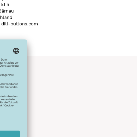
eld 5
Bärnau
hland
) dill-buttons.com
hlreichen
s erstes
r die