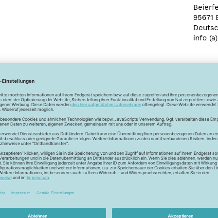
Beierf
95671 
Deutsc
info (a
Newsletter
Unser Newsletter
e jetzt unseren exklusiven Newsletter und profitiere von za
Vorteilen:
ktionen und Rabatte: Als Newsletter Abonnent erfährst du al
von unseren Aktionen und Rabatten!
Neue Stoffe entdecken: Wir informieren dich regelmäßig übe