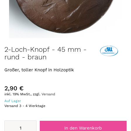
Zum
2-Loch-Knopf - 45 mm -
Anfang
rund - braun
der
Bildergalerie
springen
Großer, toller Knopf in Holzoptik
2,90 €
inkl. 19% MwSt., zzgl.
Versand
Auf Lager
Versand
3
-
4
Werktage
In den Warenkorb