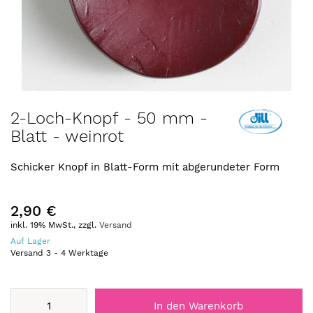
Zum
2-Loch-Knopf - 50 mm -
Anfang
Blatt - weinrot
der
Bildergalerie
springen
Schicker Knopf in Blatt-Form mit abgerundeter Form
2,90 €
inkl. 19% MwSt., zzgl.
Versand
Auf Lager
Versand
3
-
4
Werktage
In den Warenkorb