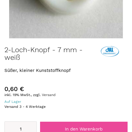
Zum
2-Loch-Knopf - 7 mm -
Anfang
weiß
der
Bildergalerie
springen
Süßer, kleiner Kunststoffknopf
0,60 €
inkl. 19% MwSt., zzgl.
Versand
Auf Lager
Versand
3
-
4
Werktage
In den Warenkorb