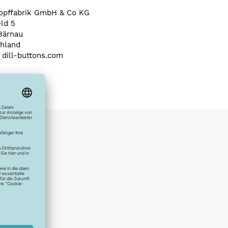
nopffabrik GmbH & Co KG
eld 5
Bärnau
hland
) dill-buttons.com
hlreichen
s erstes