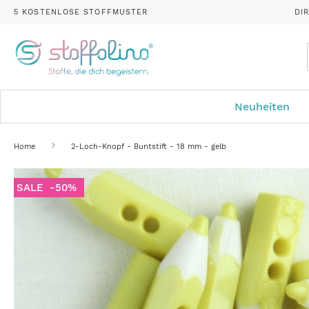
5 KOSTENLOSE STOFFMUSTER
DI
Neuheiten
Home
2-Loch-Knopf - Buntstift - 18 mm - gelb
Zum
SALE
-50%
Ende
der
Bildergalerie
springen