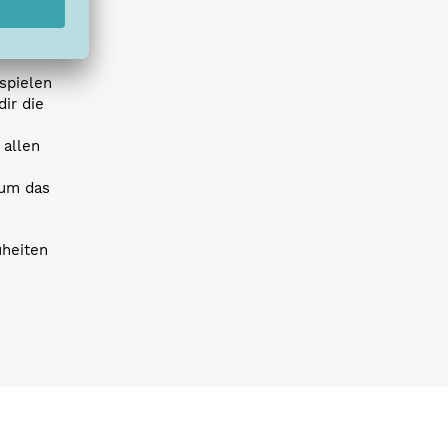
r die
uen
spielen
dir die
 allen
 um das
uheiten