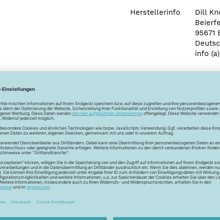
Herstellerinfo
Dill K
Beierf
95671 
Deutsc
info (a
Newsletter
Unser Newsletter
e jetzt unseren exklusiven Newsletter und profitiere von za
Vorteilen:
ktionen und Rabatte: Als Newsletter Abonnent erfährst du al
von unseren Aktionen und Rabatten!