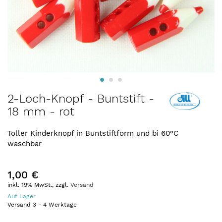
Zum
2-Loch-Knopf - Buntstift -
Anfang
18 mm - rot
der
Bildergalerie
springen
Toller Kinderknopf in Buntstiftform und bi 60°C
waschbar
1,00 €
inkl. 19% MwSt., zzgl.
Versand
Auf Lager
Versand
3
-
4
Werktage