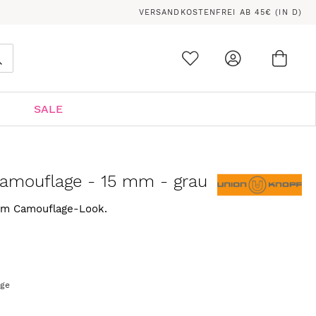
VERSANDKOSTENFREI AB 45€ (IN D)
Ware
0
Suche
SALE
amouflage - 15 mm - grau
 im Camouflage-Look.
age