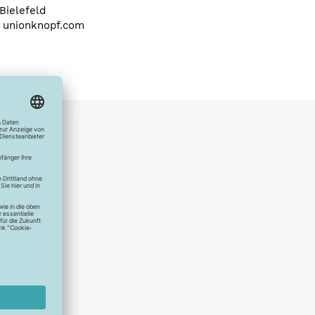
Bielefeld
a) unionknopf.com
hlreichen
s erstes
r die
uen