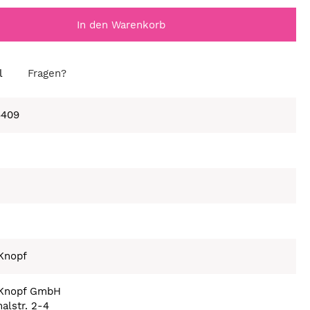
In den Warenkorb
l
Fragen?
6409
Knopf
 Knopf GmbH
halstr. 2-4