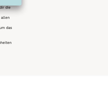
spielen
dir die
 allen
 um das
uheiten