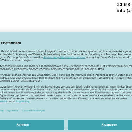
33689 
info (
Newsletter
Unser Newsletter
e jetzt unseren exklusiven Newsletter und profitiere von za
Vorteilen:
ktionen und Rabatte: Als Newsletter Abonnent erfährst du al
von unseren Aktionen und Rabatten!
Neue Stoffe entdecken: Wir informieren dich regelmäßig übe
neuesten Stofftrends der Saison. Plane mit uns deine ne
Nähprojekte.