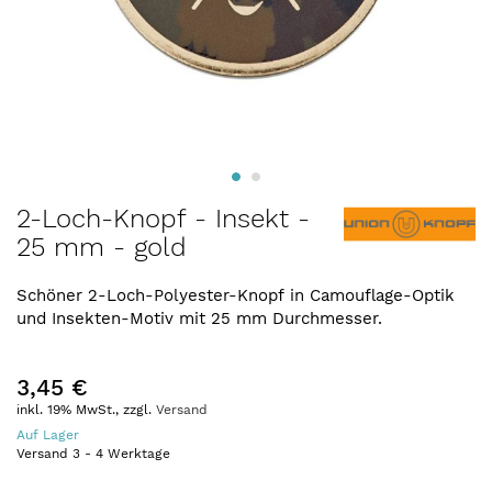
Zum
2-Loch-Knopf - Insekt -
Anfang
25 mm - gold
der
Bildergalerie
springen
Schöner 2-Loch-Polyester-Knopf in Camouflage-Optik
und Insekten-Motiv mit 25 mm Durchmesser.
3,45 €
inkl. 19% MwSt., zzgl.
Versand
Auf Lager
Versand
3
-
4
Werktage