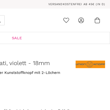
VERSANDKOSTENFREI AB 45€ (IN D)
Ware
0
Suche
SALE
ti, violett - 18mm
her Kunststoffknopf mit 2-Löchern