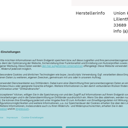
Herstellerinfo
Union
Lilient
33689 
info (
Newsletter
Unser Newsletter
e jetzt unseren exklusiven Newsletter und profitiere von za
Vorteilen:
ktionen und Rabatte: Als Newsletter Abonnent erfährst du al
von unseren Aktionen und Rabatten!