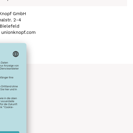
 Knopf GmbH
halstr. 2-4
Bielefeld
a) unionknopf.com
hlreichen
s erstes