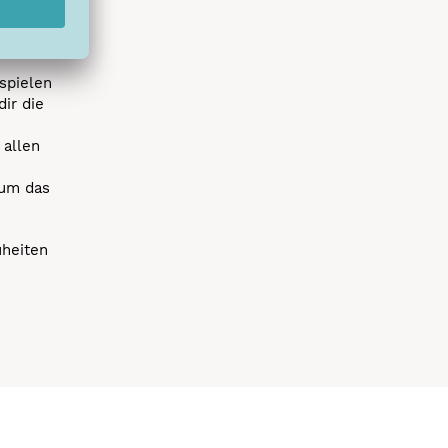
r die
uen
spielen
dir die
 allen
 um das
uheiten