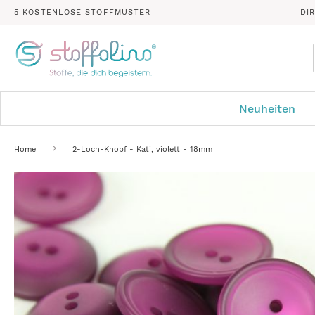
5 KOSTENLOSE STOFFMUSTER
DI
Neuheiten
Home
2-Loch-Knopf - Kati, violett - 18mm
Zum
Ende
der
Bildergalerie
springen