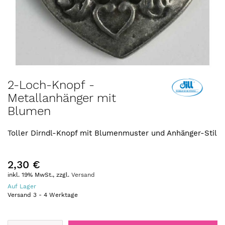
Zum
2-Loch-Knopf -
Anfang
Metallanhänger mit
der
Blumen
Bildergalerie
springen
Toller Dirndl-Knopf mit Blumenmuster und Anhänger-Stil
2,30 €
inkl. 19% MwSt., zzgl.
Versand
Auf Lager
Versand
3
-
4
Werktage