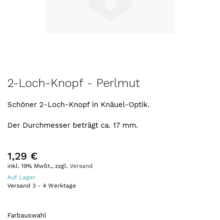
Zum
2-Loch-Knopf - Perlmut
Anfang
der
Schöner 2-Loch-Knopf in Knäuel-Optik.
Bildergalerie
springen
Der Durchmesser beträgt ca. 17 mm.
1,29 €
inkl. 19% MwSt., zzgl.
Versand
Auf Lager
Versand
3
-
4
Werktage
Farbauswahl