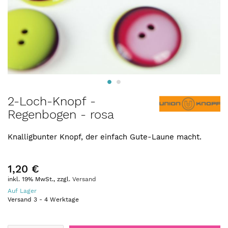
Zum
2-Loch-Knopf -
Anfang
Regenbogen - rosa
der
Bildergalerie
springen
Knalligbunter Knopf, der einfach Gute-Laune macht.
1,20 €
inkl. 19% MwSt., zzgl.
Versand
Auf Lager
Versand
3
-
4
Werktage