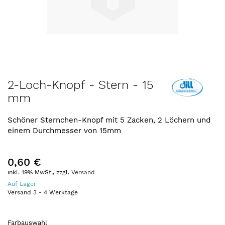
Zum
2-Loch-Knopf - Stern - 15
Anfang
mm
der
Bildergalerie
springen
Schöner Sternchen-Knopf mit 5 Zacken, 2 Löchern und
einem Durchmesser von 15mm
0,60 €
inkl. 19% MwSt., zzgl.
Versand
Auf Lager
Versand
3
-
4
Werktage
Farbauswahl