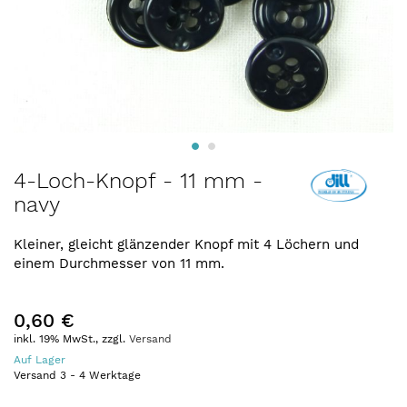
Zum
4-Loch-Knopf - 11 mm -
Anfang
navy
der
Bildergalerie
springen
Kleiner, gleicht glänzender Knopf mit 4 Löchern und
einem Durchmesser von 11 mm.
0,60 €
inkl. 19% MwSt., zzgl.
Versand
Auf Lager
Versand
3
-
4
Werktage