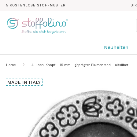
5 KOSTENLOSE STOFFMUSTER
DI
Neuheiten
Home
4-Loch-Knopf - 15 mm - geprägter Blumenrand - altsilber
Zum
MADE IN ITALY
Ende
der
Bildergalerie
springen