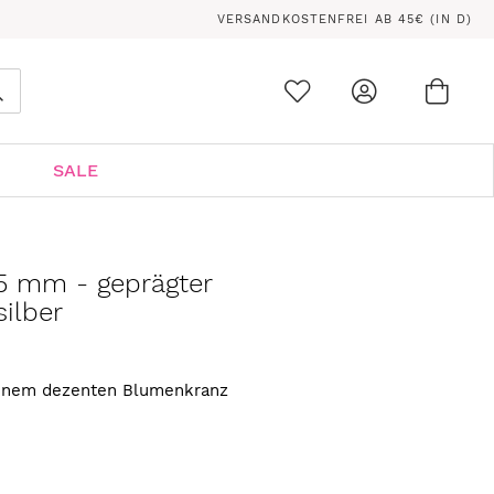
VERSANDKOSTENFREI AB 45€ (IN D)
Ware
0
Suche
SALE
5 mm - geprägter
ilber
einem dezenten Blumenkranz