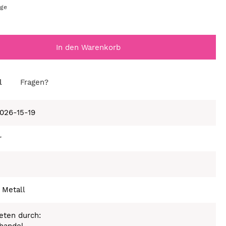
age
In den Warenkorb
l
Fragen?
4026-15-19
r
 Metall
eten durch: