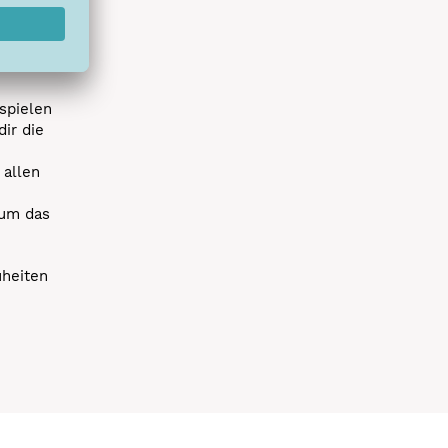
s erstes
r die
uen
spielen
dir die
 allen
 um das
uheiten