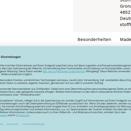
Stof
Gron
4852
Deut
stof
Besonderheiten
Made 
Newsletter
Unser Newsletter
e jetzt unseren exklusiven Newsletter und profitiere von za
Vorteilen: