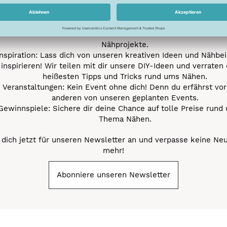
ktionen und Rabatte: Als Newsletter Abonnent erfährst du al
von unseren Aktionen und Rabatten!
Neue Stoffe entdecken: Wir informieren dich regelmäßig übe
neuesten Stofftrends der Saison. Plane mit uns deine ne
Nähprojekte.
Inspiration: Lass dich von unseren kreativen Ideen und Nähbei
inspirieren! Wir teilen mit dir unsere DIY-Ideen und verraten 
heißesten Tipps und Tricks rund ums Nähen.
Veranstaltungen: Kein Event ohne dich! Denn du erfährst vor
anderen von unseren geplanten Events.
Gewinnspiele: Sichere dir deine Chance auf tolle Preise rund
Thema Nähen.
dich jetzt für unseren Newsletter an und verpasse keine Ne
mehr!
Abonniere unseren Newsletter