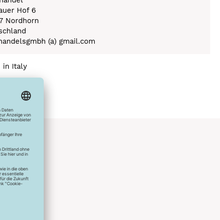
fhandel
auer Hof 6
7 Nordhorn
schland
fhandelsgmbh (a) gmail.com
in Italy
hlreichen