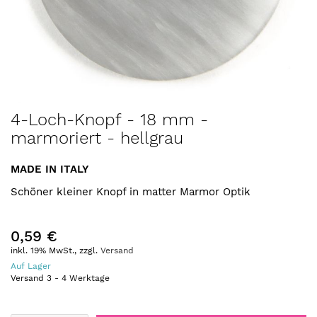
Zum
4-Loch-Knopf - 18 mm -
Anfang
marmoriert - hellgrau
der
Bildergalerie
springen
MADE IN ITALY
Schöner kleiner Knopf in matter Marmor Optik
0,59 €
inkl. 19% MwSt., zzgl.
Versand
Auf Lager
Versand
3
-
4
Werktage