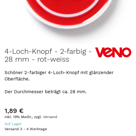
Zum
4-Loch-Knopf - 2-farbig -
Anfang
28 mm - rot-weiss
der
Bildergalerie
springen
Schöner 2-farbiger 4-Loch-Knopf mit glänzender
Oberfläche.
Der Durchmesser beträgt ca. 28 mm.
1,89 €
inkl. 19% MwSt., zzgl.
Versand
Auf Lager
Versand
3
-
4
Werktage