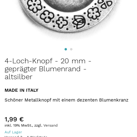
Zum
4-Loch-Knopf - 20 mm -
Anfang
geprägter Blumenrand -
der
altsilber
Bildergalerie
springen
MADE IN ITALY
Schöner Metallknopf mit einem dezenten Blumenkranz
1,99 €
inkl. 19% MwSt., zzgl.
Versand
Auf Lager