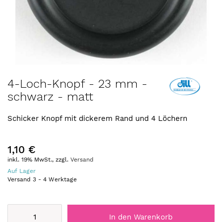
Zum
4-Loch-Knopf - 23 mm -
Anfang
schwarz - matt
der
Bildergalerie
springen
Schicker Knopf mit dickerem Rand und 4 Löchern
1,10 €
inkl. 19% MwSt., zzgl.
Versand
Auf Lager
Versand
3
-
4
Werktage
In den Warenkorb