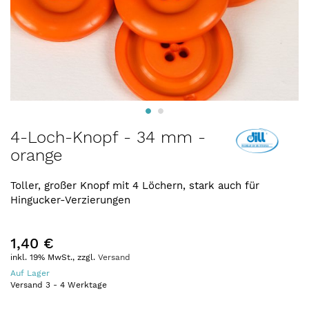
Zum
4-Loch-Knopf - 34 mm -
Anfang
orange
der
Bildergalerie
springen
Toller, großer Knopf mit 4 Löchern, stark auch für
Hingucker-Verzierungen
1,40 €
inkl. 19% MwSt., zzgl.
Versand
Auf Lager
Versand
3
-
4
Werktage