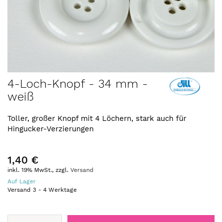
Zum
4-Loch-Knopf - 34 mm -
Anfang
weiß
der
Bildergalerie
springen
Toller, großer Knopf mit 4 Löchern, stark auch für
Hingucker-Verzierungen
1,40 €
inkl. 19% MwSt., zzgl.
Versand
Auf Lager
Versand
3
-
4
Werktage