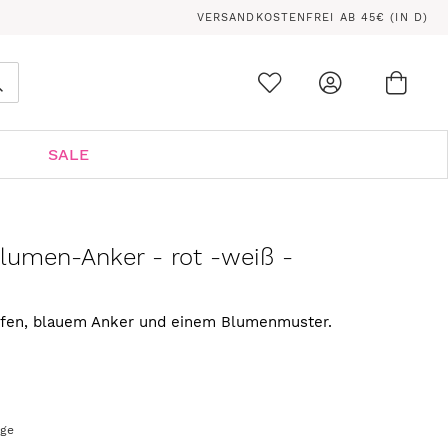
VERSANDKOSTENFREI AB 45€ (IN D)
Ware
0
Suche
SALE
lumen-Anker - rot -weiß -
ifen, blauem Anker und einem Blumenmuster.
age