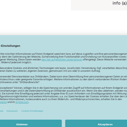
info (
Newsletter
Unser Newsletter
e jetzt unseren exklusiven Newsletter und profitiere von za
Vorteilen:
ktionen und Rabatte: Als Newsletter Abonnent erfährst du al
von unseren Aktionen und Rabatten!
Neue Stoffe entdecken: Wir informieren dich regelmäßig übe
neuesten Stofftrends der Saison. Plane mit uns deine ne