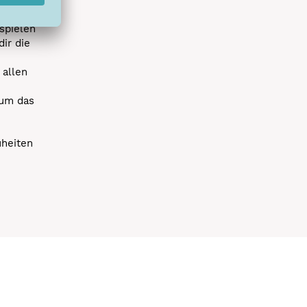
spielen
dir die
 allen
 um das
uheiten