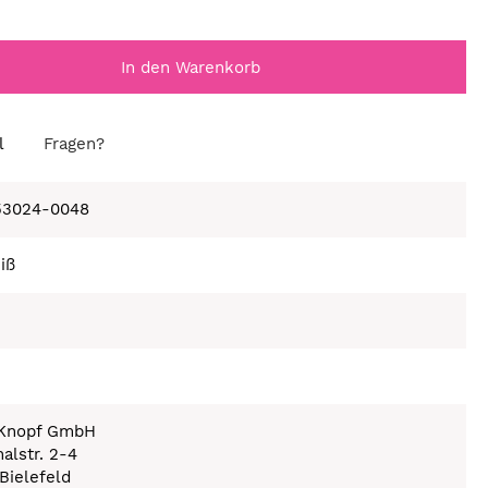
In den Warenkorb
l
Fragen?
53024-0048
iß
h
 Knopf GmbH
halstr. 2-4
Bielefeld