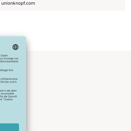
a) unionknopf.com
hlreichen
s erstes
r die
uen