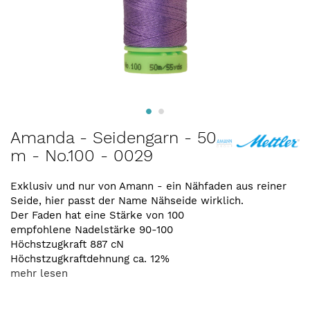
Zum
Amanda - Seidengarn - 50
Anfang
m - No.100 - 0029
der
Bildergalerie
springen
Exklusiv und nur von Amann - ein Nähfaden aus reiner
Seide, hier passt der Name Nähseide wirklich.
Der Faden hat eine Stärke von 100
empfohlene Nadelstärke 90-100
Höchstzugkraft 887 cN
Höchstzugkraftdehnung ca. 12%
mehr lesen