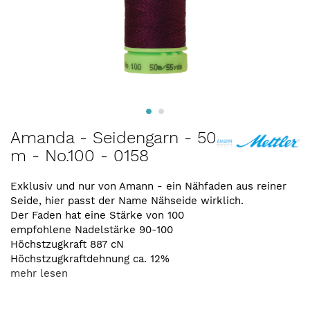
Zum
Amanda - Seidengarn - 50
Anfang
m - No.100 - 0158
der
Bildergalerie
springen
Exklusiv und nur von Amann - ein Nähfaden aus reiner
Seide, hier passt der Name Nähseide wirklich.
Der Faden hat eine Stärke von 100
empfohlene Nadelstärke 90-100
Höchstzugkraft 887 cN
Höchstzugkraftdehnung ca. 12%
mehr lesen