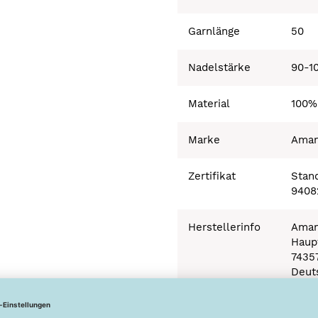
Garnlänge
50
Nadelstärke
90-1
Material
100%
Marke
Ama
Zertifikat
Stand
9408
Herstellerinfo
Aman
Haupt
7435
Deut
info 