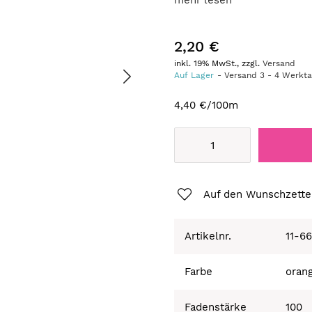
mehr lesen
2,20 €
inkl. 19% MwSt., zzgl.
Versand
Auf Lager
Versand
3
-
4
Werkt
4,40 €
/100m
Auf den Wunschzette
Artikelnr.
11-6
Farbe
oran
Fadenstärke
100