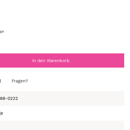
age
In den Warenkorb
l
Fragen?
688-0222
ge