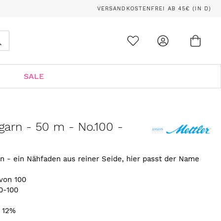
VERSANDKOSTENFREI AB 45€ (IN D)
Ware
0
Suche
SALE
arn - 50 m - No.100 -
n - ein Nähfaden aus reiner Seide, hier passt der Name
von 100
0-100
. 12%