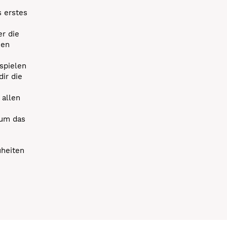
s erstes
r die
uen
spielen
dir die
 allen
 um das
uheiten