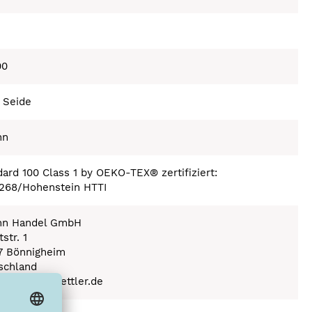
00
 Seide
nn
ard 100 Class 1 by OEKO-TEX® zertifiziert:
268/Hohenstein HTTI
n Handel GmbH
str. 1
7 Bönnigheim
schland
(a) amann-mettler.de