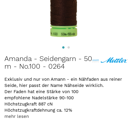
Zum
Amanda - Seidengarn - 50
Anfang
m - No.100 - 0264
der
Bildergalerie
springen
Exklusiv und nur von Amann - ein Nähfaden aus reiner
Seide, hier passt der Name Nähseide wirklich.
Der Faden hat eine Stärke von 100
empfohlene Nadelstärke 90-100
Höchstzugkraft 887 cN
Höchstzugkraftdehnung ca. 12%
mehr lesen