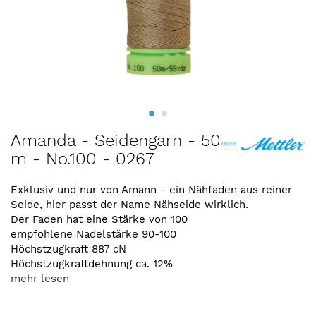
Zum
Amanda - Seidengarn - 50
Anfang
m - No.100 - 0267
der
Bildergalerie
springen
Exklusiv und nur von Amann - ein Nähfaden aus reiner
Seide, hier passt der Name Nähseide wirklich.
Der Faden hat eine Stärke von 100
empfohlene Nadelstärke 90-100
Höchstzugkraft 887 cN
Höchstzugkraftdehnung ca. 12%
mehr lesen