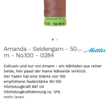
Zum
Amanda - Seidengarn - 50
Anfang
m - No.100 - 0284
der
Bildergalerie
springen
Exklusiv und nur von Amann - ein Nähfaden aus reiner
Seide, hier passt der Name Nähseide wirklich.
Der Faden hat eine Stärke von 100
empfohlene Nadelstärke 90-100
Höchstzugkraft 887 cN
Höchstzugkraftdehnung ca. 12%
mehr lesen