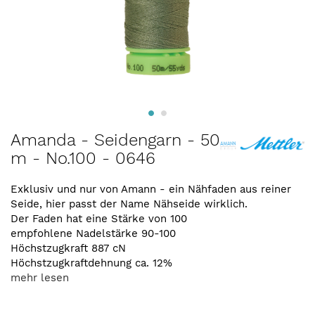
Zum
Amanda - Seidengarn - 50
Anfang
m - No.100 - 0646
der
Bildergalerie
springen
Exklusiv und nur von Amann - ein Nähfaden aus reiner
Seide, hier passt der Name Nähseide wirklich.
Der Faden hat eine Stärke von 100
empfohlene Nadelstärke 90-100
Höchstzugkraft 887 cN
Höchstzugkraftdehnung ca. 12%
mehr lesen