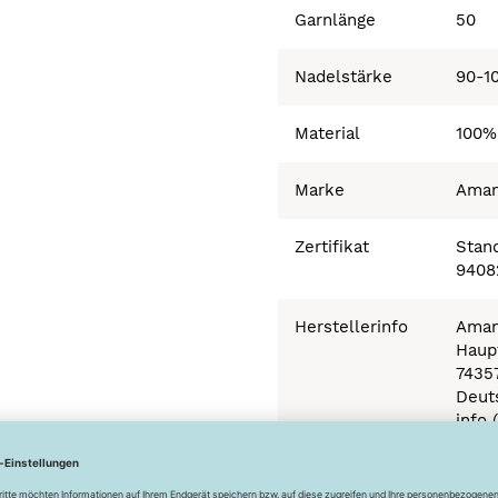
Garnlänge
50
Nadelstärke
90-1
Material
100%
Marke
Ama
Zertifikat
Stand
9408
Herstellerinfo
Aman
Haupt
7435
Deut
info 
Besonderheiten
Ökot