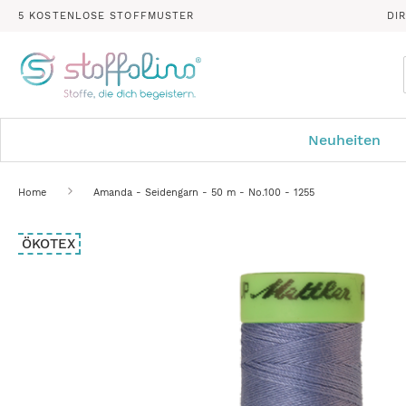
5 KOSTENLOSE STOFFMUSTER
DI
Neuheiten
Home
Amanda - Seidengarn - 50 m - No.100 - 1255
Zum
ÖKOTEX
Ende
der
Bildergalerie
springen