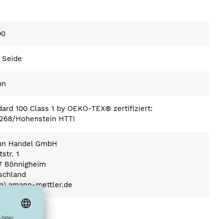
00
 Seide
nn
ard 100 Class 1 by OEKO-TEX® zertifiziert:
268/Hohenstein HTTI
n Handel GmbH
str. 1
7 Bönnigheim
schland
(a) amann-mettler.de
ex