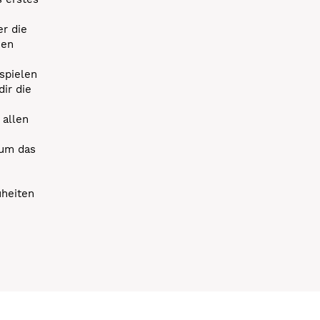
r die
uen
spielen
dir die
 allen
 um das
uheiten