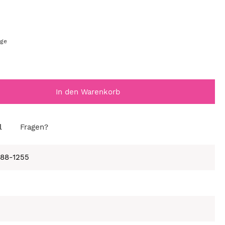
age
In den Warenkorb
l
Fragen?
688-1255