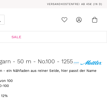
VERSANDKOSTENFREI AB 45€ (IN D)
Ware
0
Suche
SALE
arn - 50 m - No.100 - 1255
n - ein Nähfaden aus reiner Seide, hier passt der Name
von 100
0-100
. 12%