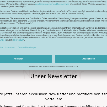
ießnähte sowie für das dekorative Hand- und Maschinensticken 
Newsletter
Unser Newsletter
e jetzt unseren exklusiven Newsletter und profitiere von za
Vorteilen:
ktionen und Rabatte: Als Newsletter Abonnent erfährst du al