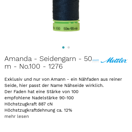
Zum
Amanda - Seidengarn - 50
Anfang
m - No.100 - 1276
der
Bildergalerie
springen
Exklusiv und nur von Amann - ein Nähfaden aus reiner
Seide, hier passt der Name Nähseide wirklich.
Der Faden hat eine Stärke von 100
empfohlene Nadelstärke 90-100
Höchstzugkraft 887 cN
Höchstzugkraftdehnung ca. 12%
mehr lesen