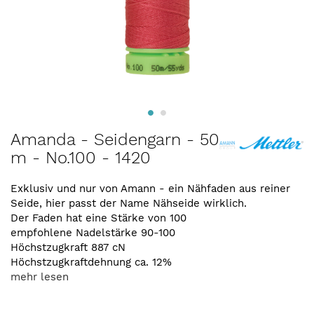
Zum
Amanda - Seidengarn - 50
Anfang
m - No.100 - 1420
der
Bildergalerie
springen
Exklusiv und nur von Amann - ein Nähfaden aus reiner
Seide, hier passt der Name Nähseide wirklich.
Der Faden hat eine Stärke von 100
empfohlene Nadelstärke 90-100
Höchstzugkraft 887 cN
Höchstzugkraftdehnung ca. 12%
mehr lesen