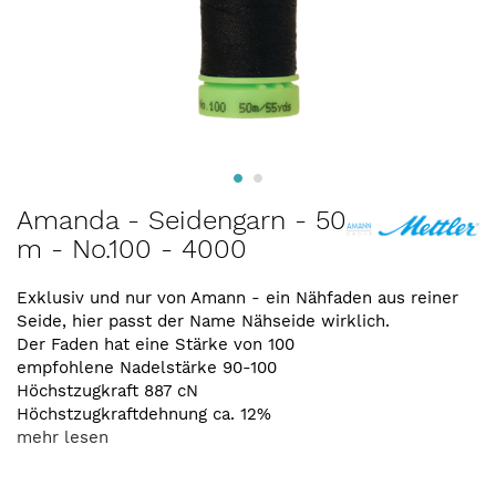
Zum
Amanda - Seidengarn - 50
Anfang
m - No.100 - 4000
der
Bildergalerie
springen
Exklusiv und nur von Amann - ein Nähfaden aus reiner
Seide, hier passt der Name Nähseide wirklich.
Der Faden hat eine Stärke von 100
empfohlene Nadelstärke 90-100
Höchstzugkraft 887 cN
Höchstzugkraftdehnung ca. 12%
mehr lesen