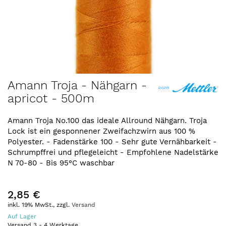
Zum
Amann Troja - Nähgarn -
Anfang
apricot - 500m
der
Bildergalerie
springen
Amann Troja No.100 das ideale Allround Nähgarn. Troja
Lock ist ein gesponnener Zweifachzwirn aus 100 %
Polyester. - Fadenstärke 100 - Sehr gute Vernähbarkeit -
Schrumpffrei und pflegeleicht - Empfohlene Nadelstärke
N 70-80 - Bis 95°C waschbar
2,85 €
inkl. 19% MwSt., zzgl.
Versand
Auf Lager
Versand
3
-
4
Werktage